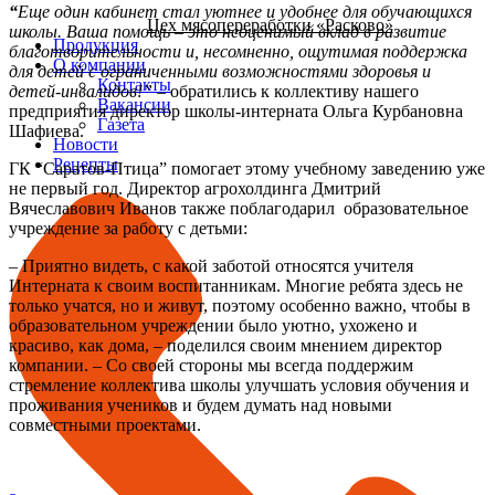
“
Еще один кабинет стал уютнее и удобнее для обучающихся
Цех мясопереработки «Расково»
школы. Ваша помощь – это неоценимый вклад в развитие
Продукция
благотворительности и, несомненно, ощутимая поддержка
О компании
для детей с ограниченными возможностями здоровья и
Контакты
детей-инвалидов!” –
обратились к коллективу нашего
Вакансии
предприятия директор школы-интерната Ольга Курбановна
Газета
Шафиева.
Новости
Рецепты
ГК “Саратов-Птица” помогает этому учебному заведению уже
не первый год. Директор агрохолдинга Дмитрий
Вячеславович Иванов также поблагодарил образовательное
учреждение за работу с детьми:
– Приятно видеть, с какой заботой относятся учителя
Интерната к своим воспитанникам. Многие ребята здесь не
только учатся, но и живут, поэтому особенно важно, чтобы в
образовательном учреждении было уютно, ухожено и
красиво, как дома, – поделился своим мнением директор
компании. – Со своей стороны мы всегда поддержим
стремление коллектива школы улучшать условия обучения и
проживания учеников и будем думать над новыми
совместными проектами.