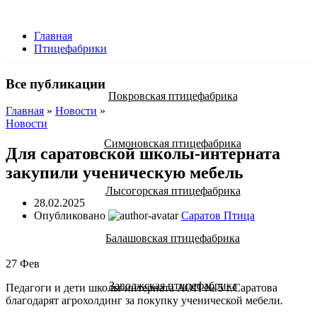
Главная
Птицефабрики
Все публикации
Покровская птицефабрика
Главная
»
Новости
»
Новости
Симоновская птицефабрика
Для саратовской школы-интерната
закупили ученическую мебель
Лысогорская птицефабрика
28.02.2025
Опубликовано
Саратов Птица
Балашовская птицефабрика
27
Фев
Заволжская птицефабрика
Педагоги и дети школы-интерната АОП № 5 г.Саратова
благодарят агрохолдинг за покупку ученической мебели
.