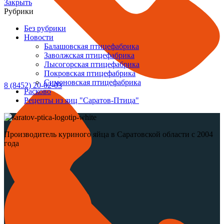
Закрыть
Рубрики
Без рубрики
Новости
Балашовская птицефабрика
Заволжская птицефабрика
Лысогорская птицефабрика
Покровская птицефабрика
Симоновская птицефабрика
8 (8452) 20-02-03
Расково
Рецепты из яиц "Саратов-Птица"
Производитель куриного яйца в Саратовской области с 2004
года