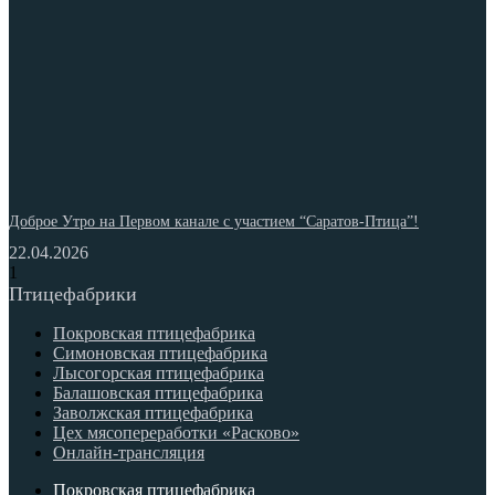
Доброе Утро на Первом канале с участием “Саратов-Птица”!
22.04.2026
Птицефабрики
Покровская птицефабрика
Симоновская птицефабрика
Лысогорская птицефабрика
Балашовская птицефабрика
Заволжская птицефабрика
Цех мясопереработки «Расково»
Онлайн-трансляция
Покровская птицефабрика