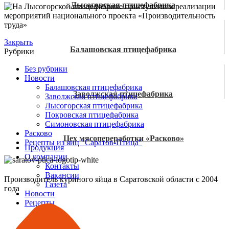
Лысогорская птицефабрика
Закрыть
Балашовская птицефабрика
Рубрики
Без рубрики
Новости
Балашовская птицефабрика
Заволжская птицефабрика
Заволжская птицефабрика
Лысогорская птицефабрика
Покровская птицефабрика
Симоновская птицефабрика
Расково
Цех мясопереработки «Расково»
Рецепты из яиц "Саратов-Птица"
Продукция
О компании
Контакты
Вакансии
Производитель куриного яйца в Саратовской области с 2004
Газета
года
Новости
Рецепты