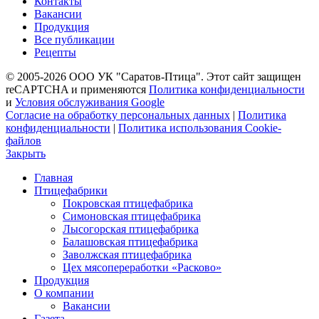
Контакты
Вакансии
Продукция
Все публикации
Рецепты
© 2005-2026 ООО УК "Саратов-Птица". Этот сайт защищен
reCAPTCHA и применяются
Политика конфиденциальности
и
Условия обслуживания Google
Согласие на обработку персональных данных
|
Политика
конфиденциальности
|
Политика использования Cookie-
файлов
Закрыть
Главная
Птицефабрики
Покровская птицефабрика
Симоновская птицефабрика
Лысогорская птицефабрика
Балашовская птицефабрика
Заволжская птицефабрика
Цех мясопереработки «Расково»
Продукция
О компании
Вакансии
Газета