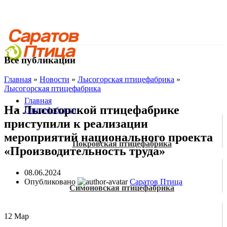
Все публикации
Главная
»
Новости
»
Лысогорская птицефабрика
»
Лысогорская птицефабрика
Главная
На Лысогорской птицефабрике
Птицефабрики
приступили к реализации
мероприятий национального проекта
Покровская птицефабрика
«Производительность труда»
08.06.2024
Опубликовано
Саратов Птица
Симоновская птицефабрика
12
Мар