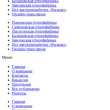
Балашовская птицефабрика
Заволжская птицефабрика
Цех мясопереработки «Расково»
Онлайн-трансляция
Покровская птицефабрика
Симоновская птицефабрика
Лысогорская птицефабрика
Балашовская птицефабрика
Заволжская птицефабрика
Цех мясопереработки «Расково»
Онлайн-трансляция
Меню
Главная
О компании
Контакты
Вакансии
Продукция
Все публикации
Рецепты
Главная
О компании