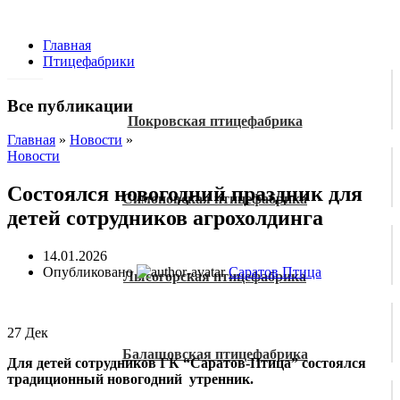
Главная
Птицефабрики
Все публикации
Покровская птицефабрика
Главная
»
Новости
»
Новости
Состоялся новогодний праздник для
Симоновская птицефабрика
детей сотрудников агрохолдинга
14.01.2026
Опубликовано
Саратов Птица
Лысогорская птицефабрика
27
Дек
Балашовская птицефабрика
Для детей сотрудников ГК “Саратов-Птица” состоялся
традиционный новогодний утренник.