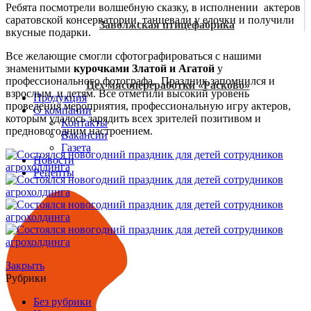
Ребята посмотрели волшебную сказку, в исполнении актеров
саратовской консерватории, танцевали у елочки и получили
Заволжская птицефабрика
вкусные подарки.
Все желающие смогли сфотографироваться с нашими
знаменитыми
курочками Златой и Агатой
у
профессионального фотографа. Праздник запомнился и
Цех мясопереработки «Расково»
взрослым, и детям. Все отметили высокий уровень
Продукция
проведения мероприятия, профессиональную игру актеров,
О компании
которым удалось зарядить всех зрителей позитивом и
Контакты
предновогодним настроением.
Вакансии
Газета
Новости
Рецепты
Закрыть
Рубрики
Без рубрики