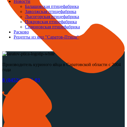
Новости
Балашовская птицефабрика
Заволжская птицефабрика
Лысогорская птицефабрика
Покровская птицефабрика
Симоновская птицефабрика
Расково
Рецепты из яиц "Саратов-Птица"
Производитель куриного яйца в Саратовской области с 2004
года
8 (8452) 20-02-03