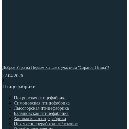
Доброе Утро на Первом канале с участием “Саратов-Птица”!
22.04.2026
Птицефабрики
Покровская птицефабрика
Симоновская птицефабрика
Лысогорская птицефабрика
Балашовская птицефабрика
Заволжская птицефабрика
Цех мясопереработки «Расково»
Онлайн-трансляция