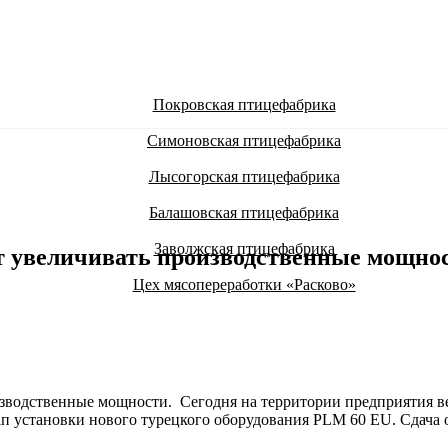
Покровская птицефабрика
Симоновская птицефабрика
Лысогорская птицефабрика
Балашовская птицефабрика
Заволжская птицефабрика
т увеличивать производственные мощно
Цех мясопереработки «Расково»
зводственные мощности. Сегодня на территории предприятия ве
ап установки нового турецкого оборудования PLM 60 EU. Сдача о