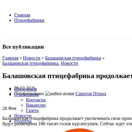
Главная
Птицефабрики
Все публикации
Главная
»
Новости
»
Балашовская птицефабрика
»
Балашовская птицефабрика
,
Новости
Балашовская птицефабрика продолжае
28.02.2025
Продукция
Опубликовано
Саратов Птица
О компании
Контакты
Вакансии
28
Фев
Газета
Новости
Балашовская птицефабрика продолжает увеличивать свои прои
Рецепты
будут размещены 186 тысяч голов кур-несушек. Сейчас идет эт