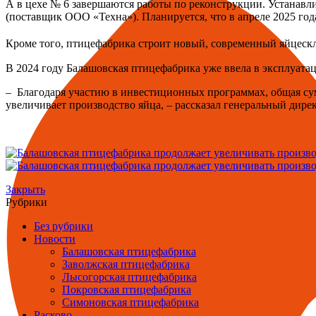
А в цехе № 6 завершаются работы по реконструкции. Устанавл
(поставщик ООО «Техна»). Планируется, что в апреле 2025 год
Кроме того, птицефабрика строит новый, современный яйцескл
В 2024 году Балашовская птицефабрика уже ввела в эксплуата
– Благодаря участию в инвестиционных программах, общая су
увеличивает производство яйца, – рассказал генеральный ди
Закрыть
Рубрики
Без рубрики
Новости
Балашовская птицефабрика
Заволжская птицефабрика
Лысогорская птицефабрика
Покровская птицефабрика
Симоновская птицефабрика
Расково