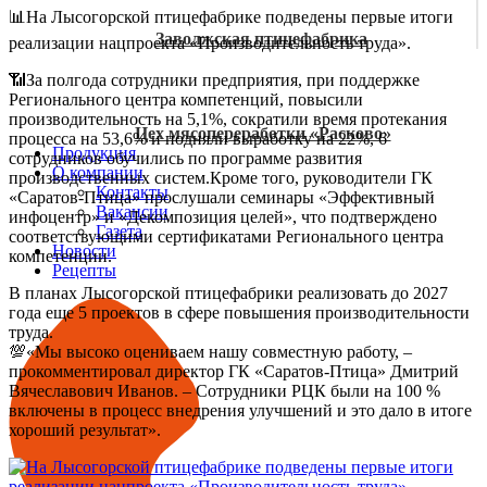
📊На Лысогорской птицефабрике подведены первые итоги
Заволжская птицефабрика
реализации нацпроекта «Производительность труда».
📶За полгода сотрудники предприятия, при поддержке
Регионального центра компетенций, повысили
производительность на 5,1%, сократили время протекания
Цех мясопереработки «Расково»
процесса на 53,6% и подняли выработку на 22%, 6
Продукция
сотрудников обучились по программе развития
О компании
производственных систем.Кроме того, руководители ГК
Контакты
«Саратов-Птица» прослушали семинары «Эффективный
Вакансии
инфоцентр» и «Декомпозиция целей», что подтверждено
Газета
соответствующими сертификатами Регионального центра
Новости
компетенции.
Рецепты
В планах Лысогорской птицефабрики реализовать до 2027
года еще 5 проектов в сфере повышения производительности
труда.
💯«Мы высоко оцениваем нашу совместную работу, –
прокомментировал директор ГК «Саратов-Птица» Дмитрий
Вячеславович Иванов. – Сотрудники РЦК были на 100 %
включены в процесс внедрения улучшений и это дало в итоге
хороший результат».