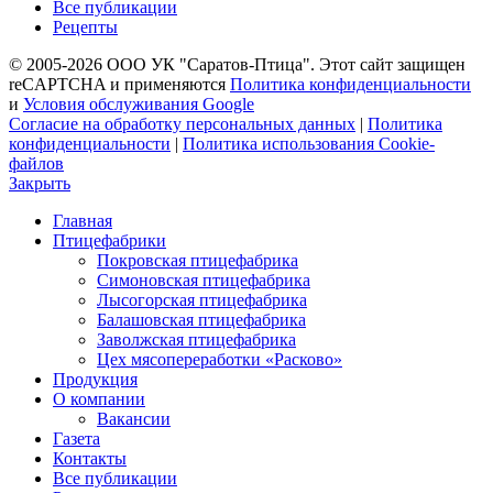
Все публикации
Рецепты
© 2005-2026 ООО УК "Саратов-Птица". Этот сайт защищен
reCAPTCHA и применяются
Политика конфиденциальности
и
Условия обслуживания Google
Согласие на обработку персональных данных
|
Политика
конфиденциальности
|
Политика использования Cookie-
файлов
Закрыть
Главная
Птицефабрики
Покровская птицефабрика
Симоновская птицефабрика
Лысогорская птицефабрика
Балашовская птицефабрика
Заволжская птицефабрика
Цех мясопереработки «Расково»
Продукция
О компании
Вакансии
Газета
Контакты
Все публикации