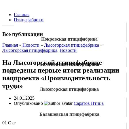
Главная
Птицефабрики
Все публикации
Покровская птицефабрика
Главная
»
Новости
»
Лысогорская птицефабрика
»
Лысогорская птицефабрика
,
Новости
На Лысогорской птицефабрике
Симоновская птицефабрика
подведены первые итоги реализации
нацпроекта «Производительность
труда»
Лысогорская птицефабрика
24.01.2025
Опубликовано
Саратов Птица
Балашовская птицефабрика
01
Окт