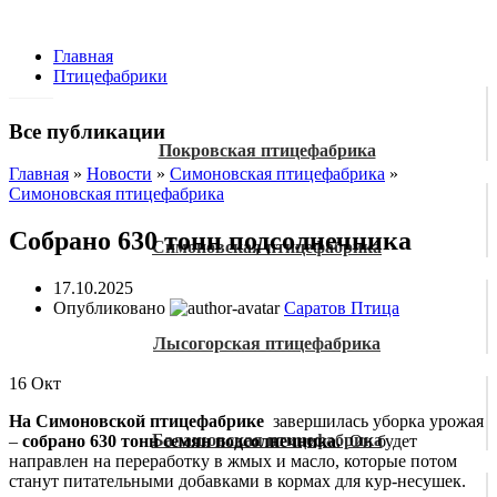
Главная
Птицефабрики
Все публикации
Покровская птицефабрика
Главная
»
Новости
»
Симоновская птицефабрика
»
Симоновская птицефабрика
Собрано 630 тонн подсолнечника
Симоновская птицефабрика
17.10.2025
Опубликовано
Саратов Птица
Лысогорская птицефабрика
16
Окт
На Симоновской птицефабрике
завершилась уборка урожая
Балашовская птицефабрика
–
собрано 630 тонн семян подсолнечника.
Он будет
направлен на переработку в жмых и масло, которые потом
станут питательными добавками в кормах для кур-несушек.