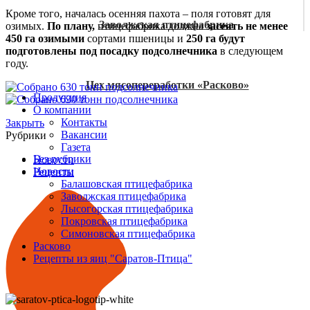
Кроме того, началась осенняя пахота – поля готовят для
Заволжская птицефабрика
озимых.
По плану,
птицефабрика должна
засеять не менее
450 га озимыми
сортами пшеницы и
250 га будут
подготовлены под посадку подсолнечника
в следующем
году.
Цех мясопереработки «Расково»
Продукция
О компании
Контакты
Закрыть
Вакансии
Рубрики
Газета
Без рубрики
Новости
Новости
Рецепты
Балашовская птицефабрика
Заволжская птицефабрика
Лысогорская птицефабрика
Покровская птицефабрика
Симоновская птицефабрика
Расково
Рецепты из яиц "Саратов-Птица"